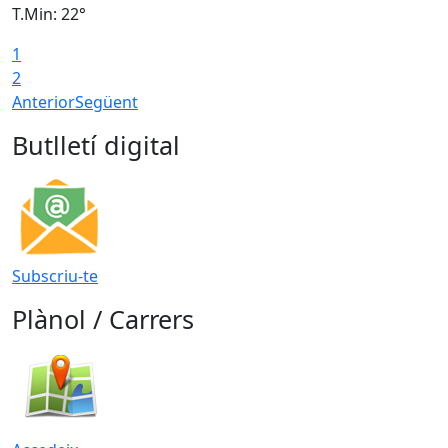
T.Min: 22°
T
1
2
Anterior
Següent
Butlletí digital
Subscriu-te
Plànol / Carrers