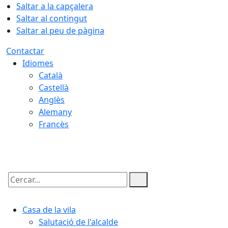
Saltar a la capçalera
Saltar al contingut
Saltar al peu de pàgina
Contactar
Idiomes
Català
Castellà
Anglès
Alemany
Francès
06.08.2026 | 23:16
Cercar:
Casa de la vila
Salutació de l'alcalde