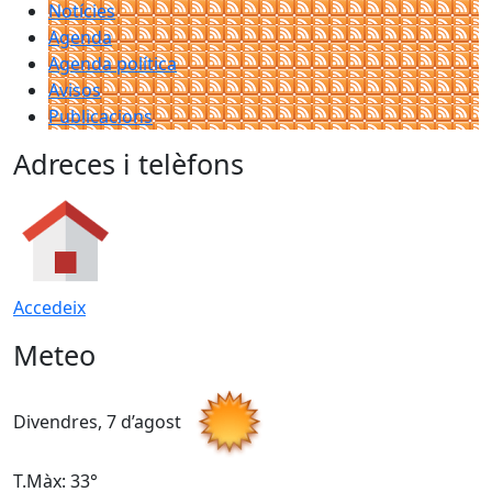
Notícies
Agenda
Agenda política
Avisos
Publicacions
Adreces i telèfons
Accedeix
Meteo
Divendres, 7 d’agost
D
T.Màx: 33°
T