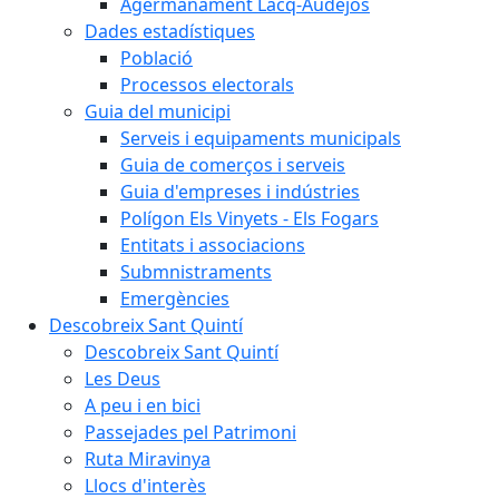
Agermanament Lacq-Audéjos
Dades estadístiques
Població
Processos electorals
Guia del municipi
Serveis i equipaments municipals
Guia de comerços i serveis
Guia d'empreses i indústries
Polígon Els Vinyets - Els Fogars
Entitats i associacions
Submnistraments
Emergències
Descobreix Sant Quintí
Descobreix Sant Quintí
Les Deus
A peu i en bici
Passejades pel Patrimoni
Ruta Miravinya
Llocs d'interès