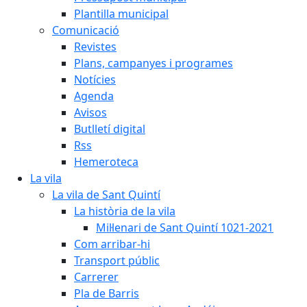
Plantilla municipal
Comunicació
Revistes
Plans, campanyes i programes
Notícies
Agenda
Avisos
Butlletí digital
Rss
Hemeroteca
La vila
La vila de Sant Quintí
La història de la vila
Mil·lenari de Sant Quintí 1021-2021
Com arribar-hi
Transport públic
Carrerer
Pla de Barris