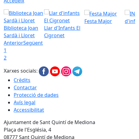
Accedeix
Festa Major
d'inf
Biblioteca Joan
Llar d'Infants El
Sardà i Lloret
Cigronet
Anterior
Següent
1
2
Xarxes socials:
Crèdits
Contactar
Protecció de dades
Avís legal
Accessibilitat
Ajuntament de Sant Quintí de Mediona
Plaça de l'Església, 4
08777 Sant Quintí de Mediona