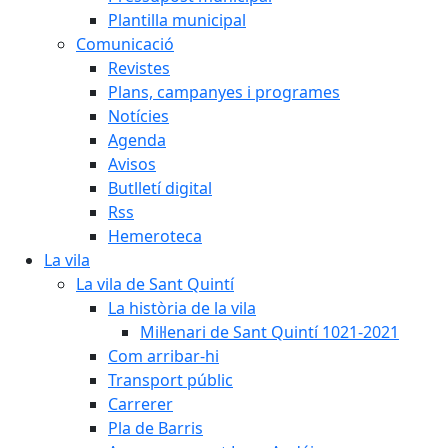
Plantilla municipal
Comunicació
Revistes
Plans, campanyes i programes
Notícies
Agenda
Avisos
Butlletí digital
Rss
Hemeroteca
La vila
La vila de Sant Quintí
La història de la vila
Mil·lenari de Sant Quintí 1021-2021
Com arribar-hi
Transport públic
Carrerer
Pla de Barris