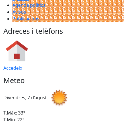
Agenda política
Avisos
Publicacions
Adreces i telèfons
Accedeix
Meteo
Divendres, 7 d’agost
D
T.Màx: 33°
T
T.Min: 22°
T