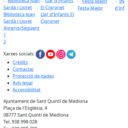
Festa Major
d'inf
Biblioteca Joan
Llar d'Infants El
Sardà i Lloret
Cigronet
Anterior
Següent
1
2
Xarxes socials:
Crèdits
Contactar
Protecció de dades
Avís legal
Accessibilitat
Ajuntament de Sant Quintí de Mediona
Plaça de l'Església, 4
08777 Sant Quintí de Mediona
Tel. 938 998 028