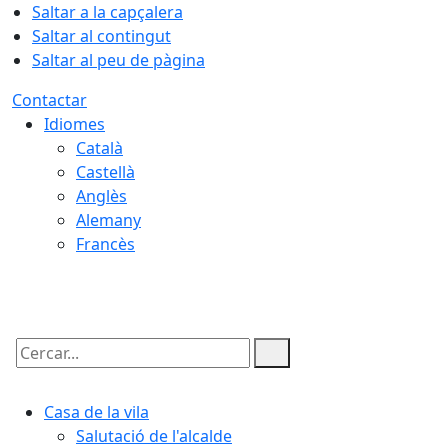
Saltar a la capçalera
Saltar al contingut
Saltar al peu de pàgina
Contactar
Idiomes
Català
Castellà
Anglès
Alemany
Francès
06.08.2026 | 23:25
Cercar:
Casa de la vila
Salutació de l'alcalde