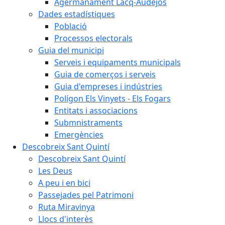
Agermanament Lacq-Audéjos
Dades estadístiques
Població
Processos electorals
Guia del municipi
Serveis i equipaments municipals
Guia de comerços i serveis
Guia d'empreses i indústries
Polígon Els Vinyets - Els Fogars
Entitats i associacions
Submnistraments
Emergències
Descobreix Sant Quintí
Descobreix Sant Quintí
Les Deus
A peu i en bici
Passejades pel Patrimoni
Ruta Miravinya
Llocs d'interès