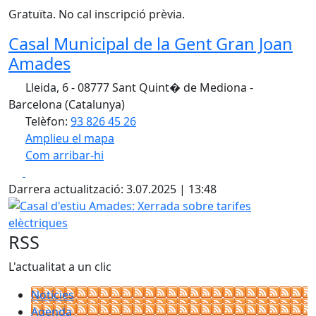
Gratuïta. No cal inscripció prèvia.
Casal Municipal de la Gent Gran Joan
Amades
Lleida, 6 - 08777 Sant Quint� de Mediona -
Barcelona (Catalunya)
Telèfon:
93 826 45 26
Amplieu el mapa
Com arribar-hi
Leaflet
| ©
OpenStreetMap
contributors
Facebook
X
+
Darrera actualització: 3.07.2025 | 13:48
−
Casal d'estiu Amades: Xerrada sobre tarifes elèctriques
RSS
L'actualitat a un clic
Notícies
Agenda