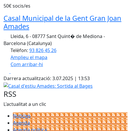
50€ socis/es
Casal Municipal de la Gent Gran Joan
Amades
Lleida, 6 - 08777 Sant Quint� de Mediona -
Barcelona (Catalunya)
Telèfon:
93 826 45 26
Amplieu el mapa
Com arribar-hi
Leaflet
| ©
OpenStreetMap
contributors
Facebook
X
+
Darrera actualització: 3.07.2025 | 13:53
−
Casal d'estiu Amades: Sortida al Bages
RSS
L'actualitat a un clic
Notícies
Agenda
Agenda política