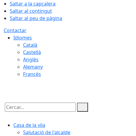
Saltar a la capçalera
Saltar al contingut
Saltar al peu de pàgina
Contactar
Idiomes
Català
Castellà
Anglès
Alemany
Francès
07.08.2026 | 15:58
Cercar:
Casa de la vila
Salutació de l'alcalde