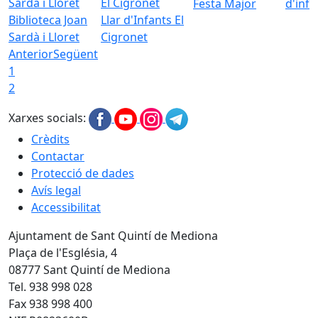
Festa Major
d'inf
Biblioteca Joan
Llar d'Infants El
Sardà i Lloret
Cigronet
Anterior
Següent
1
2
Xarxes socials:
Crèdits
Contactar
Protecció de dades
Avís legal
Accessibilitat
Ajuntament de Sant Quintí de Mediona
Plaça de l'Església, 4
08777 Sant Quintí de Mediona
Tel. 938 998 028
Fax 938 998 400