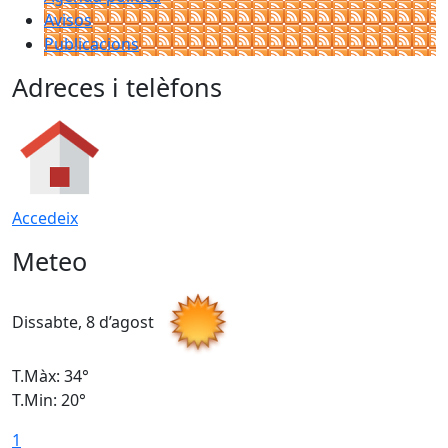
Avisos
Publicacions
Adreces i telèfons
Accedeix
Meteo
Dissabte, 8 d’agost
D
T.Màx: 34°
T
T.Min: 20°
T
1