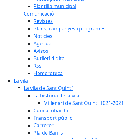
Plantilla municipal
Comunicació
Revistes
Plans, campanyes i programes
Notícies
Agenda
Avisos
Butlletí digital
Rss
Hemeroteca
La vila
La vila de Sant Quintí
La història de la vila
Mil·lenari de Sant Quintí 1021-2021
Com arribar-hi
Transport públic
Carrerer
Pla de Barris