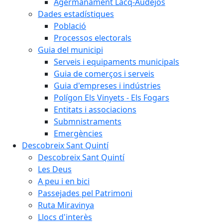
Agermanament Lacq-Audéjos
Dades estadístiques
Població
Processos electorals
Guia del municipi
Serveis i equipaments municipals
Guia de comerços i serveis
Guia d'empreses i indústries
Polígon Els Vinyets - Els Fogars
Entitats i associacions
Submnistraments
Emergències
Descobreix Sant Quintí
Descobreix Sant Quintí
Les Deus
A peu i en bici
Passejades pel Patrimoni
Ruta Miravinya
Llocs d'interès