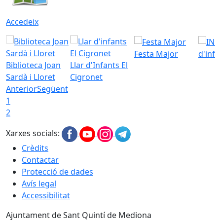
Accedeix
Festa Major
d'inf
Biblioteca Joan
Llar d'Infants El
Sardà i Lloret
Cigronet
Anterior
Següent
1
2
Xarxes socials:
Crèdits
Contactar
Protecció de dades
Avís legal
Accessibilitat
Ajuntament de Sant Quintí de Mediona