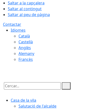
Saltar a la capçalera
Saltar al contingut
Saltar al peu de pàgina
Contactar
Idiomes
Català
Castellà
Anglès
Alemany
Francès
09.08.2026 | 10:37
Cercar:
Casa de la vila
Salutació de l'alcalde