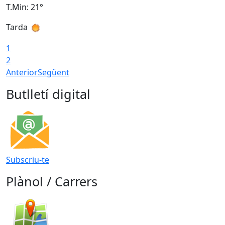
T.Min: 21°
T
Tarda
T
1
2
Anterior
Següent
Butlletí digital
Subscriu-te
Plànol / Carrers