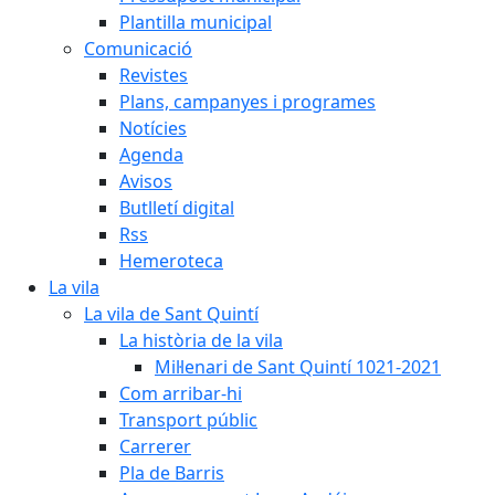
Plantilla municipal
Comunicació
Revistes
Plans, campanyes i programes
Notícies
Agenda
Avisos
Butlletí digital
Rss
Hemeroteca
La vila
La vila de Sant Quintí
La història de la vila
Mil·lenari de Sant Quintí 1021-2021
Com arribar-hi
Transport públic
Carrerer
Pla de Barris