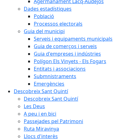
Agermanament Lacq-Audéjos
Dades estadístiques
Població
Processos electorals
Guia del municipi
Serveis i equipaments municipals
Guia de comerços i serveis
Guia d'empreses i indústries
Polígon Els Vinyets - Els Fogars
Entitats i associacions
Submnistraments
Emergències
Descobreix Sant Quintí
Descobreix Sant Quintí
Les Deus
A peu i en bici
Passejades pel Patrimoni
Ruta Miravinya
Llocs d'interès