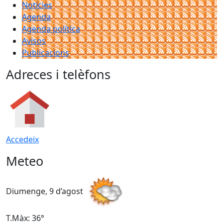
Notícies
Agenda
Agenda política
Avisos
Publicacions
Adreces i telèfons
Accedeix
Meteo
Diumenge, 9 d’agost
D
T.Màx: 36°
T