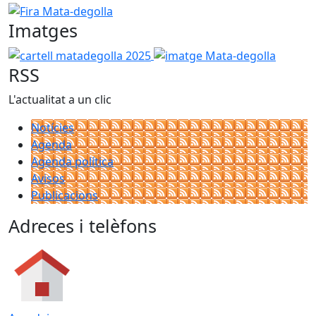
Fira Mata-degolla
Imatges
cartell matadegolla 2025
imatge Mata-degolla
RSS
L'actualitat a un clic
Notícies
Agenda
Agenda política
Avisos
Publicacions
Adreces i telèfons