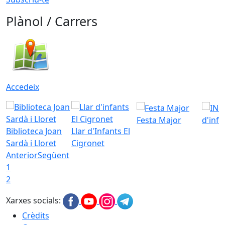
Plànol / Carrers
Accedeix
Festa Major
d'inf
Biblioteca Joan
Llar d'Infants El
Sardà i Lloret
Cigronet
Anterior
Següent
1
2
Xarxes socials:
Crèdits