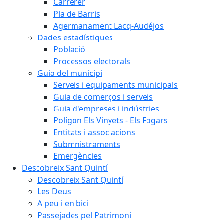
Carrerer
Pla de Barris
Agermanament Lacq-Audéjos
Dades estadístiques
Població
Processos electorals
Guia del municipi
Serveis i equipaments municipals
Guia de comerços i serveis
Guia d'empreses i indústries
Polígon Els Vinyets - Els Fogars
Entitats i associacions
Submnistraments
Emergències
Descobreix Sant Quintí
Descobreix Sant Quintí
Les Deus
A peu i en bici
Passejades pel Patrimoni