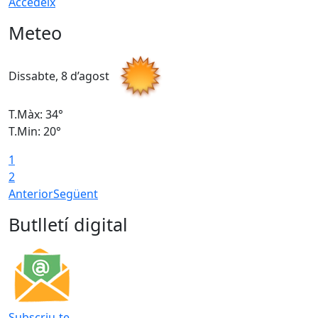
Accedeix
Meteo
Dissabte, 8 d’agost
D
T.Màx: 34°
T
T.Min: 20°
T
1
2
Anterior
Següent
Butlletí digital
Subscriu-te