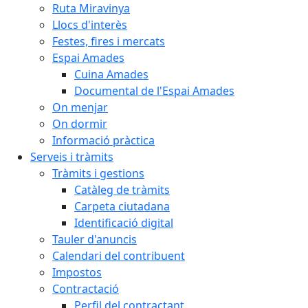
Ruta Miravinya
Llocs d'interès
Festes, fires i mercats
Espai Amades
Cuina Amades
Documental de l'Espai Amades
On menjar
On dormir
Informació pràctica
Serveis i tràmits
Tràmits i gestions
Catàleg de tràmits
Carpeta ciutadana
Identificació digital
Tauler d'anuncis
Calendari del contribuent
Impostos
Contractació
Perfil del contractant